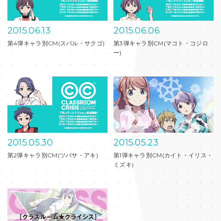
2015.06.26
2015
第0話コミックムービー
第5弾