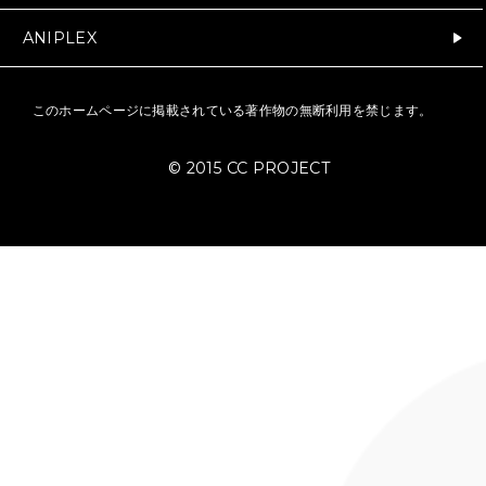
2015.05.30
2015
第2弾キャラ別CM(ツバサ・アキ)
第1弾
ミズキ