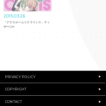
2015.06.13
2015
第4弾キャラ別CM(スバル・サクゴ)
第3弾
ー)