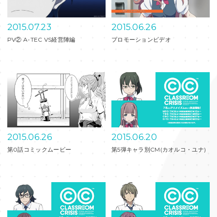
2015.07.24
2015
Blu-ray＆DVD第1巻 CM30秒
Blu-
2015.07.23
2015
PV② A-TEC VS経営陣編
プロモ