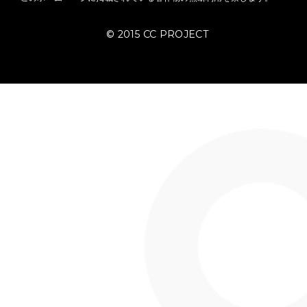
記念すべき新会社の発足式、新入
をお待ちしております！
＞
EVENTページへ
PREV