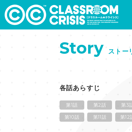
Story
ストー
各話あらすじ
第1話
第2話
第3
第10話
第11話
第12