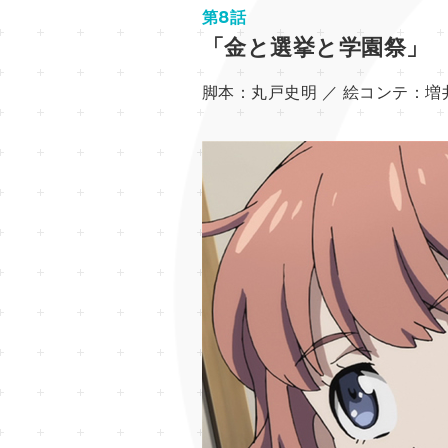
第8話
「金と選挙と学園祭」
脚本：
丸戸史明 ／
絵コンテ：
増