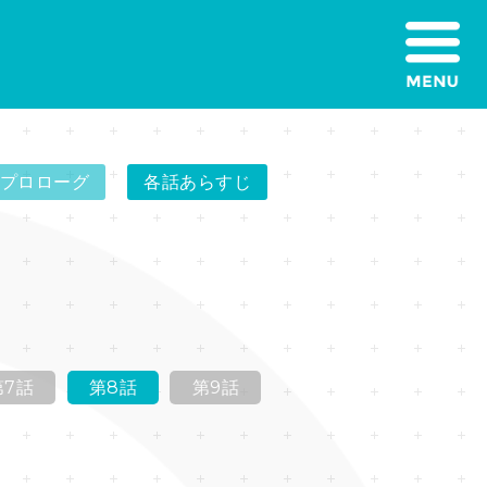
プロローグ
各話あらすじ
第7話
第8話
第9話