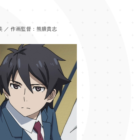
美 ／
作画監督：
熊膳貴志