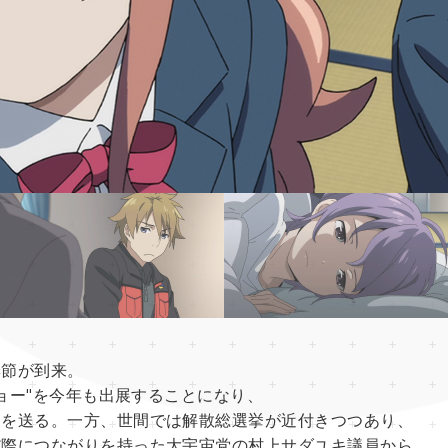
季節が到来。
ショー"を今年も出展することになり、
々を送る。一方、世間では解散総選挙が近付きつつあり、
だ際につながりを持った大宇宙党の村上サダユキ議員から