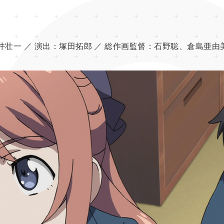
井壮一 ／
演出：
塚田拓郎 ／
総作画監督：
石野聡、倉島亜由