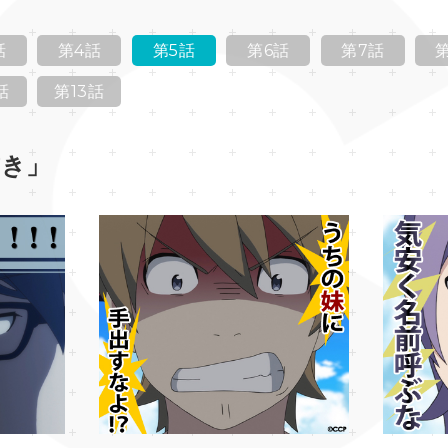
話
第4話
第5話
第6話
第7話
話
第13話
書き」