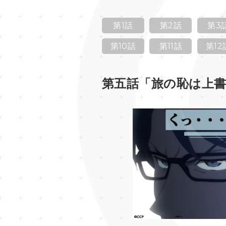
第1話
第2話
第3
第10話
第11話
第12
第五話「旅の恥は上