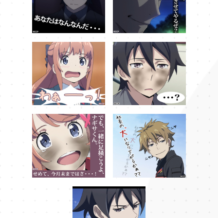
第1話
第2話
第3話
第4話
第
第8話
第9話
第10話
第11話
第
第十一話「それぞれの逆襲」